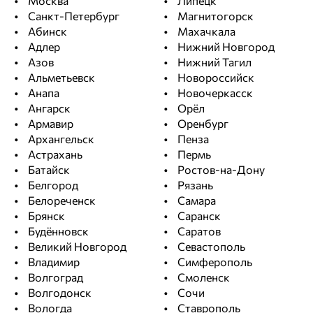
Москва
Липецк
Санкт-Петербург
Магнитогорск
Абинск
Махачкала
Адлер
Нижний Новгород
Азов
Нижний Тагил
Альметьевск
Новороссийск
Анапа
Новочеркасск
Ангарск
Орёл
Армавир
Оренбург
Архангельск
Пенза
Астрахань
Пермь
Батайск
Ростов-на-Дону
Белгород
Рязань
Белореченск
Самара
Брянск
Саранск
Будённовск
Саратов
Великий Новгород
Севастополь
Владимир
Симферополь
Волгоград
Смоленск
Волгодонск
Сочи
Вологда
Ставрополь