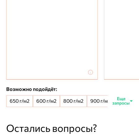
Возможно подойдёт:
650 г/м2
600 г/м2
800 г/м2
900 г/м2
650+100 
Остались вопросы?