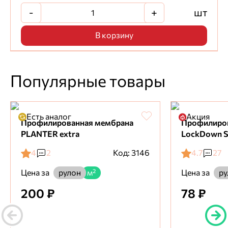
-
+
шт
В корзину
Популярные товары
Есть аналог
Акция
Профилированная мембрана
Профилиро
PLANTER extra
LockDown S
4
2
Код: 3146
4.7
27
Цена за
Цена за
рулон
м²
ру
200 ₽
78 ₽