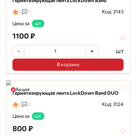
Герметизирующая лента LockDown Band
0
0
Код: 3143
Цена за
шт
1100 ₽
-
+
шт
В корзину
Акция
Герметизирующая лента LockDown Band DUO
4
2
Код: 3124
Цена за
шт
800 ₽