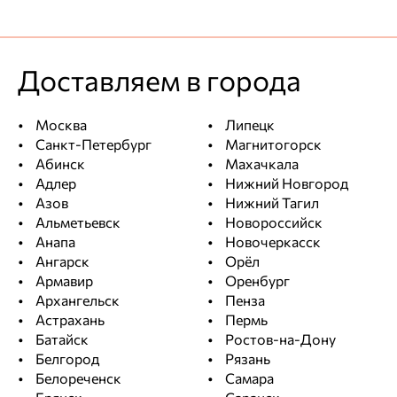
Цена
Качество
Общая оценка
Доставляем в города
Достоинства
нормальный товар
Москва
Липецк
Недостатки
Санкт-Петербург
Магнитогорск
Абинск
Махачкала
замечаний нет
Адлер
Нижний Новгород
Комментарий
Азов
Нижний Тагил
Альметьевск
Новороссийск
Крепкая и надежная
Анапа
Новочеркасск
Ангарск
Орёл
Максим Егоршин
Армавир
Оренбург
Архангельск
Пенза
Ответ службы заботы
Астрахань
Пермь
Батайск
Спасибо, что доверяете.
Ростов-на-Дону
Белгород
Рязань
Белореченск
Самара