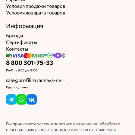
Недостатки
Условия продажи товаров
замечаний нет
Условия возврата товаров
Комментарий
Информация
На первый взгляд хорошие, буду укладывать
Бренды
будет видно
Сертификаты
Контакты
Фотографии покупателя
8 800 301-75-33
Пн-Пт: с 9:00 до 18:00
sale@profilirovannaya-membrana.ru
Круглосуточно
Максим Егоршин
Ответ службы заботы
Рады стараться для вас.
Вы принимаете условия политики в отношении обработки
персональных данных и пользовательского соглашения