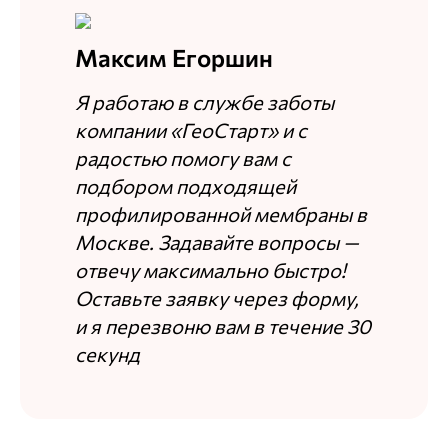
получилось как планировал
Недостатки
Максим Егоршин
замечаний нет
Я работаю в службе заботы
Комментарий
компании «ГеоСтарт» и с
радостью помогу вам с
Товар не плох. Но товар не упакован. Был
повреждён. Метр мембраны в мусорку.
подбором подходящей
Примерно 400 руб. в мусорке.
профилированной мембраны в
Москве. Задавайте вопросы —
Максим Егоршин
отвечу максимально быстро!
Ответ службы заботы
Оставьте заявку через форму,
Рады стараться для вас.
и я перезвоню вам в течение 30
секунд
Александр Л.
28.12.2025