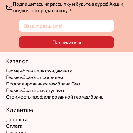
Подпишитесь на рассылку и будьте в курсе! Акции,
скидки, распродажи ждут!
Максим Егоршин
Ответ службы заботы
Подписаться
Спасибо, что поделились впечатлениями, очень
рады.
Каталог
Геомембрана для фундамента
Игорь В.
Геомембрана с профилем
05.05.2025
Профилированная мембрана Geo
Геомембрана с выступами
Цена
Качество
Стоимость профилированной геомембраны
Общая оценка
Клиентам
Достоинства
Доставка
материал крепкий, Привезли в срок
Оплата
Гарантии