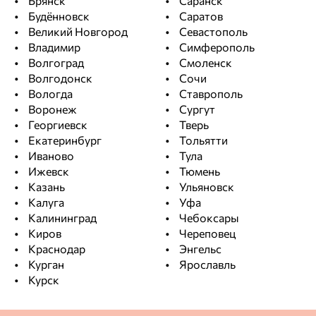
Брянск
Саранск
Владимир Щ.
Будённовск
Саратов
27.12.2025
Великий Новгород
Севастополь
Владимир
Симферополь
Цена
Качество
Волгоград
Смоленск
Общая оценка
Волгодонск
Сочи
Вологда
Ставрополь
Достоинства
Воронеж
Сургут
получилось как планировал
Георгиевск
Тверь
Екатеринбург
Тольятти
Недостатки
Иваново
Тула
Ижевск
Тюмень
без минусов
Казань
Ульяновск
Калуга
Уфа
Комментарий
Калининград
Чебоксары
Качественная давно использую в строительстве
Киров
Череповец
Краснодар
Энгельс
Фотографии покупателя
Курган
Ярославль
Курск