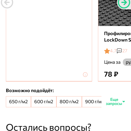
Профилиро
LockDown S
4.7
27
Цена за
ру
78 ₽
Возможно подойдёт:
650 г/м2
600 г/м2
800 г/м2
900 г/м2
650+100 
Остались вопросы?