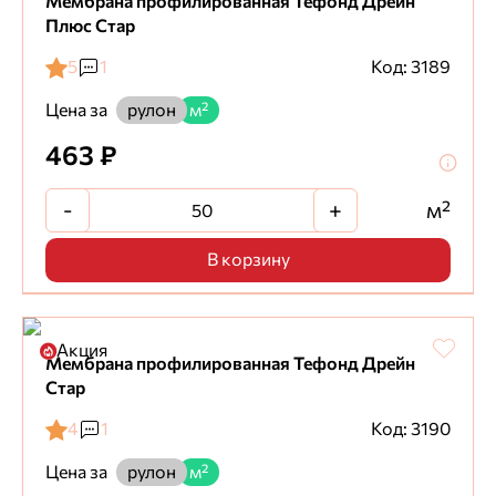
Мембрана профилированная Тефонд Дрейн
Плюс Стар
5
1
Код: 3189
Цена за
рулон
м²
463 ₽
-
+
м²
В корзину
Акция
Мембрана профилированная Тефонд Дрейн
Стар
4
1
Код: 3190
Цена за
рулон
м²