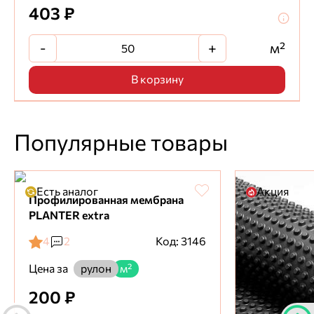
403 ₽
-
+
м²
В корзину
Популярные товары
Есть аналог
Акция
Профилированная мембрана
PLANTER extra
4
2
Код: 3146
Цена за
рулон
м²
200 ₽