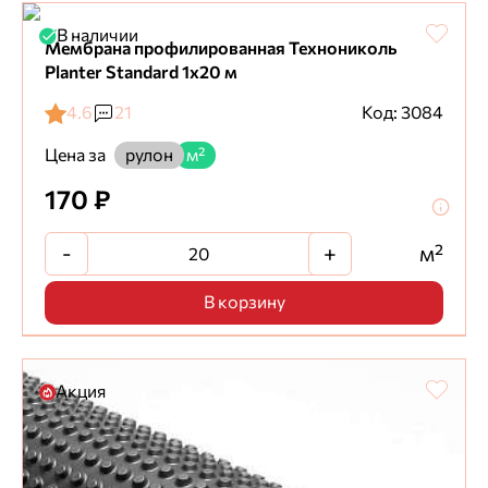
В наличии
Мембрана профилированная Технониколь
Planter Standard 1х20 м
4.6
21
Код: 3084
Цена за
рулон
м²
170 ₽
-
+
м²
В корзину
Акция