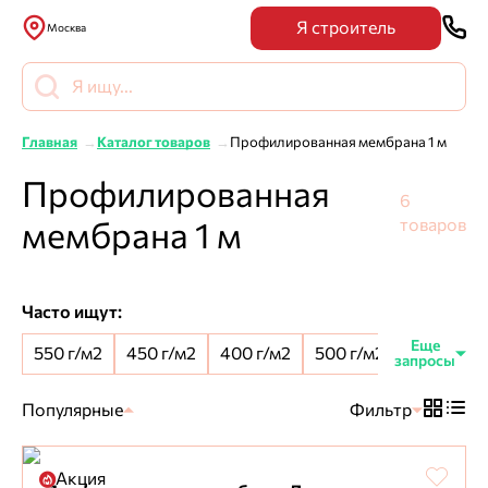
Я строитель
Москва
Главная
Каталог товаров
Профилированная мембрана 1 м
Профилированная
6
мембрана 1 м
товаров
Часто ищут:
550 г/м2
450 г/м2
400 г/м2
500 г/м2
8 мм шип
Популярные
Фильтр
Акция