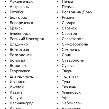
Архангельск
Пенза
Астрахань
Пермь
Батайск
Ростов-на-Дону
Белгород
Рязань
Белореченск
Самара
Брянск
Саранск
Будённовск
Саратов
Великий Новгород
Севастополь
Владимир
Симферополь
Волгоград
Смоленск
Волгодонск
Сочи
Вологда
Ставрополь
Воронеж
Сургут
Георгиевск
Тверь
Екатеринбург
Тольятти
Иваново
Тула
Ижевск
Тюмень
Казань
Ульяновск
Калуга
Уфа
Калининград
Чебоксары
Киров
Череповец