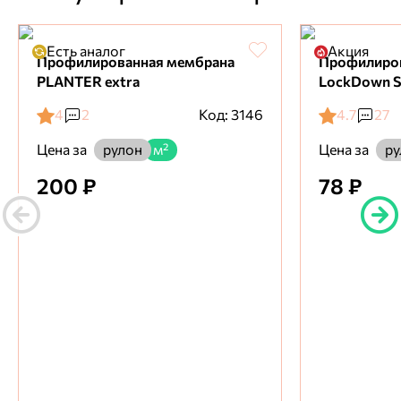
Есть аналог
Акция
Профилированная мембрана
Профилиро
PLANTER extra
LockDown S
4
2
Код: 3146
4.7
27
Цена за
Цена за
рулон
м²
ру
200 ₽
78 ₽