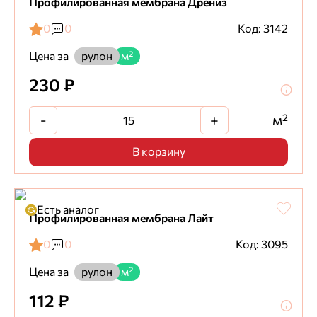
Профилированная мембрана Дрениз
0
0
Код: 3142
Цена за
рулон
м²
230 ₽
-
+
м²
В корзину
Есть аналог
Профилированная мембрана Лайт
0
0
Код: 3095
Цена за
рулон
м²
112 ₽