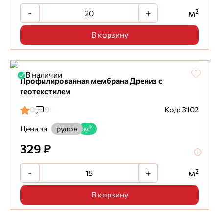
-
+
м²
В корзину
В наличии
Профилированная мембрана Дрениз с
геотекстилем
0
0
Код: 3102
Цена за
рулон
м²
329 ₽
-
+
м²
В корзину