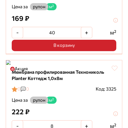
Цена за
рулон
м²
169 ₽
-
+
м²
В корзину
Акция
Мембрана профилированная Технониколь
Planter Коттедж 1,0х8м
0
0
Код: 3325
Цена за
рулон
м²
222 ₽
-
+
м²