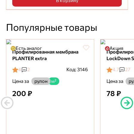
В корзину
Популярные товары
Есть аналог
Акция
Профилированная мембрана
Профилиро
PLANTER extra
LockDown S
4
2
Код: 3146
4.7
27
Цена за
Цена за
рулон
м²
ру
200 ₽
78 ₽