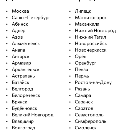
Москва
Липецк
Санкт-Петербург
Магнитогорск
Абинск
Махачкала
Адлер
Нижний Новгород
Азов
Нижний Тагил
Альметьевск
Новороссийск
Анапа
Новочеркасск
Ангарск
Орёл
Армавир
Оренбург
Архангельск
Пенза
Астрахань
Пермь
Батайск
Ростов-на-Дону
Белгород
Рязань
Белореченск
Самара
Брянск
Саранск
Будённовск
Саратов
Великий Новгород
Севастополь
Владимир
Симферополь
Волгоград
Смоленск