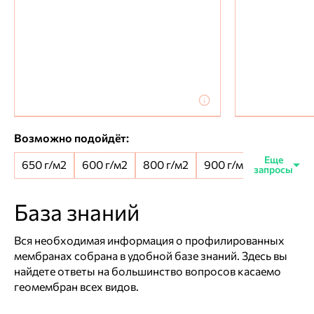
Возможно подойдёт:
650 г/м2
600 г/м2
800 г/м2
900 г/м2
650+100 
База знаний
Вся необходимая информация о профилированных
мембранах собрана в удобной базе знаний. Здесь вы
найдете ответы на большинство вопросов касаемо
геомембран всех видов.