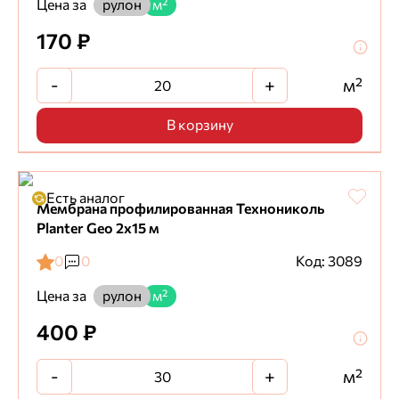
Цена за
рулон
м²
170 ₽
-
+
м²
В корзину
Есть аналог
Мембрана профилированная Технониколь
Planter Geo 2х15 м
0
0
Код: 3089
Цена за
рулон
м²
400 ₽
-
+
м²