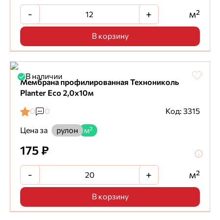
-
+
м²
В корзину
В наличии
Мембрана профилированная Технониколь
Planter Eco 2,0х10м
0
0
Код: 3315
Цена за
рулон
м²
175 ₽
-
+
м²
В корзину