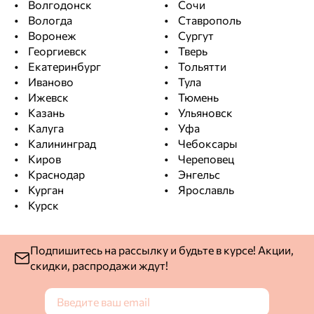
Волгодонск
Сочи
Вологда
Ставрополь
Воронеж
Сургут
Георгиевск
Тверь
Екатеринбург
Тольятти
Иваново
Тула
Ижевск
Тюмень
Казань
Ульяновск
Калуга
Уфа
Калининград
Чебоксары
Киров
Череповец
Краснодар
Энгельс
Курган
Ярославль
Курск
Подпишитесь на рассылку и будьте в курсе! Акции,
скидки, распродажи ждут!