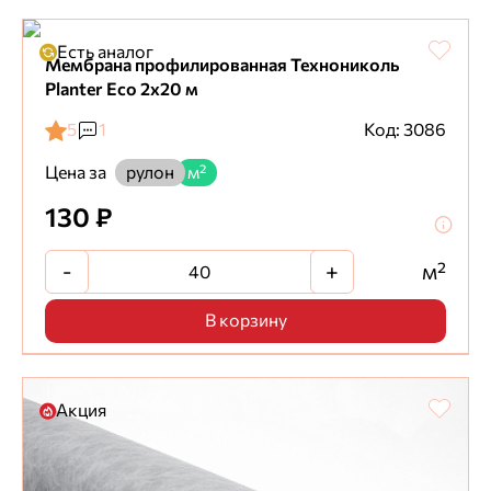
Есть аналог
Мембрана профилированная Технониколь
Planter Eco 2х20 м
5
1
Код: 3086
Цена за
рулон
м²
130 ₽
-
+
м²
В корзину
Акция