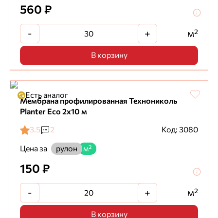
560 ₽
-
+
м²
В корзину
Есть аналог
Мембрана профилированная Технониколь
Planter Eco 2х10 м
3.5
2
Код: 3080
Цена за
рулон
м²
150 ₽
-
+
м²
В корзину