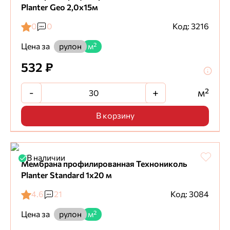
Planter Geo 2,0х15м
0
0
Код: 3216
Цена за
рулон
м²
532 ₽
-
+
м²
В корзину
В наличии
Мембрана профилированная Технониколь
Planter Standard 1х20 м
4.6
21
Код: 3084
Цена за
рулон
м²