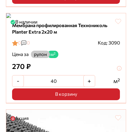
В наличии
Мембрана профилированная Технониколь
Planter Extra 2х20 м
0
0
Код: 3090
Цена за
рулон
м²
270 ₽
-
+
м²
В корзину
Акция