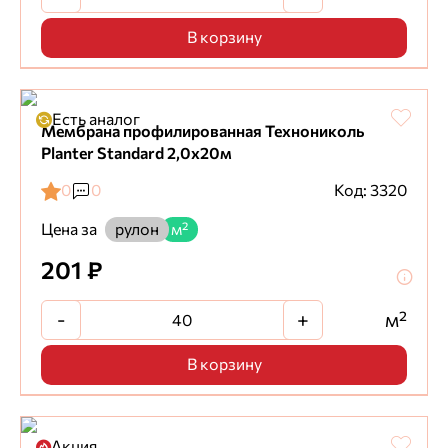
В корзину
Есть аналог
Мембрана профилированная Технониколь
Planter Standard 2,0х20м
0
0
Код: 3320
Цена за
рулон
м²
201 ₽
-
+
м²
В корзину
Акция