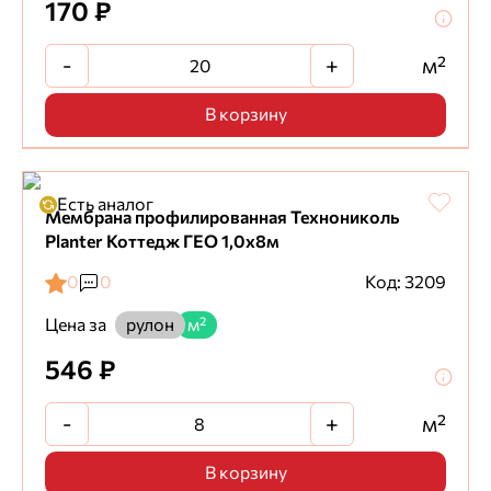
170 ₽
-
+
м²
В корзину
Есть аналог
Мембрана профилированная Технониколь
Planter Коттедж ГЕО 1,0х8м
0
0
Код: 3209
Цена за
рулон
м²
546 ₽
-
+
м²
В корзину