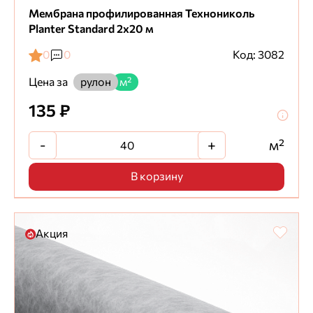
Мембрана профилированная Технониколь
Planter Standard 2х20 м
0
0
Код: 3082
Цена за
рулон
м²
135 ₽
-
+
м²
В корзину
Акция