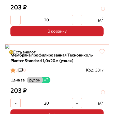
203 ₽
-
+
м²
В корзину
Есть аналог
Мембрана профилированная Технониколь
Planter Standard 1,0х20м (узкая)
0
0
Код: 3317
Цена за
рулон
м²
203 ₽
-
+
м²