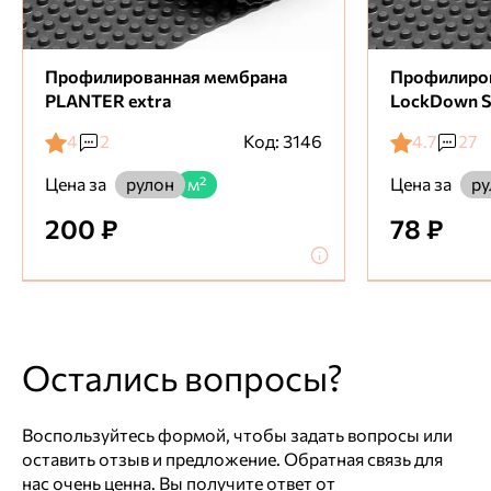
Рассчитайте стоимость доставки с помощью
Если покупка совершается юридическим
компаний СДЭК, Деловые Линии или Яндекс
лицом, то оплата производится по счету,
Доставка.
который выставляет менеджер нашей
Профилированная мембрана
Профилиро
компании. Мы работаем с НДС 20%.
PLANTER extra
LockDown S
Для выставления счета присылайте заявку с Вашими
4
2
Код: 3146
4.7
27
реквизитами на электронную почту
Цена за
Цена за
рулон
м²
ру
200 ₽
78 ₽
Остались вопросы?
Воспользуйтесь формой, чтобы задать вопросы или
оставить отзыв и предложение. Обратная связь для
нас очень ценна. Вы получите ответ от