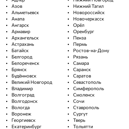
Азов
Нижний Тагил
Альметьевск
Новороссийск
Анапа
Новочеркасск
Ангарск
Орёл
Армавир
Оренбург
Архангельск
Пенза
Астрахань
Пермь
Батайск
Ростов-на-Дону
Белгород
Рязань
Белореченск
Самара
Брянск
Саранск
Будённовск
Саратов
Великий Новгород
Севастополь
Владимир
Симферополь
Волгоград
Смоленск
Волгодонск
Сочи
Вологда
Ставрополь
Воронеж
Сургут
Георгиевск
Тверь
Екатеринбург
Тольятти