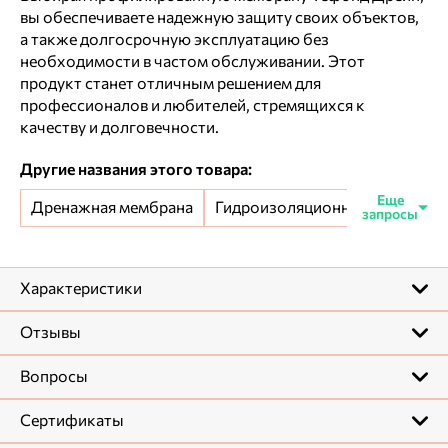
вы обеспечиваете надежную защиту своих объектов,
а также долгосрочную эксплуатацию без
необходимости в частом обслуживании. Этот
продукт станет отличным решением для
профессионалов и любителей, стремящихся к
качеству и долговечности.
Другие названия этого товара:
Дренажная мембрана
Гидроизоляционная мембрана
Характеристики
Отзывы
Бренд
Тефонд
Отзывы покупателей
Вопросы
Профилированная
Вид
Сначала новые
Вопросы и ответы
мембрана
Сертификаты
Пока что нет ни одного отзыва. Станьте первым!
Сначала новые