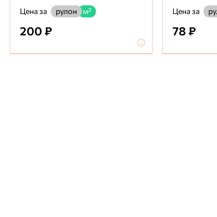
Цена за
Цена за
рулон
м²
ру
200 ₽
78 ₽