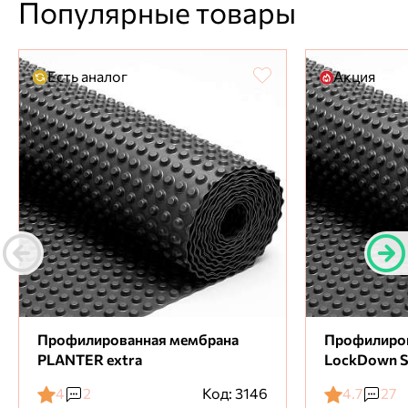
Популярные товары
Есть аналог
Акция
Профилированная мембрана
Профилиро
PLANTER extra
LockDown S
4
2
Код: 3146
4.7
27